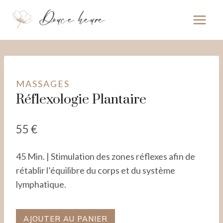
Aller
au
contenu
MASSAGES
Réflexologie Plantaire
55
€
45 Min. | Stimulation des zones réflexes afin de
rétablir l’équilibre du corps et du système
lymphatique.
quantité
AJOUTER AU PANIER